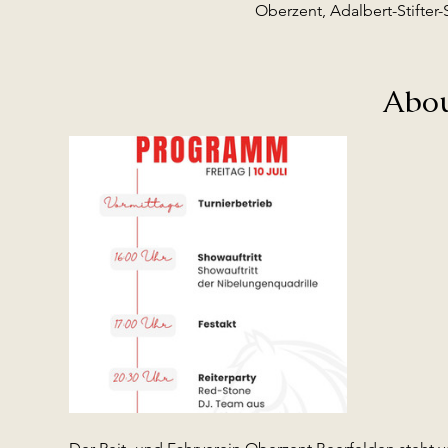
Oberzent, Adalbert-Stifter
Abou