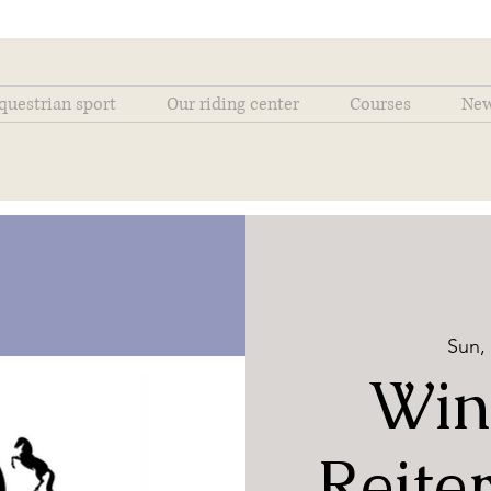
questrian sport
Our riding center
Courses
Ne
Sun,
Win
Reite