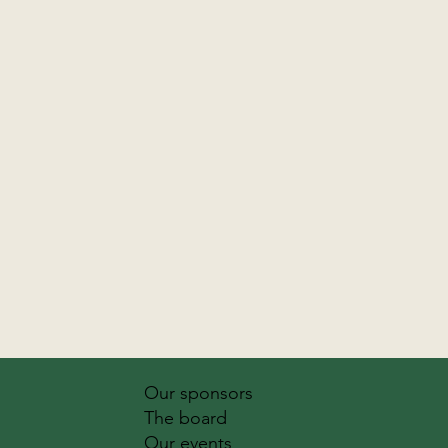
Our sponsors
The board
Our events