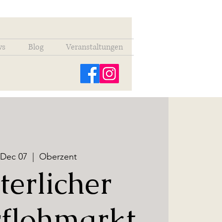
ws
Blog
Veranstaltungen
 Dec 07
  |  
Oberzent
terlicher
rflohmarkt