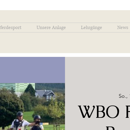
ferdesport
Unsere Anlage
Lehrgänge
News
So., 
WBO F