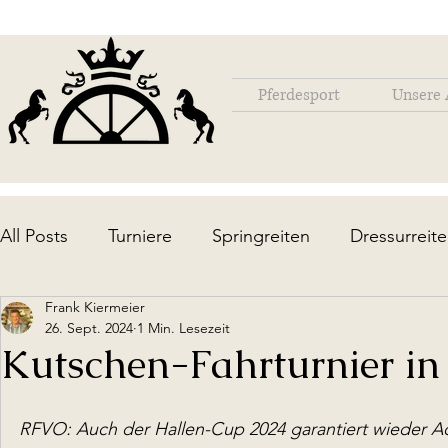
Pferdesport
Unsere 
All Posts
Turniere
Springreiten
Dressurreit
Frank Kiermeier
Lehrgänge / Ausbildung
Die Anlage
Upda
26. Sept. 2024
1 Min. Lesezeit
Kutschen-Fahrturnier in
RFVO: Auch der Hallen-Cup 2024 garantiert wieder A