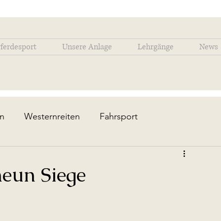
ferdesport
Unsere Anlage
Lehrgänge
News
en
Westernreiten
Fahrsport
tes
eun Siege