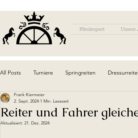
Pferdesport
Unsere 
All Posts
Turniere
Springreiten
Dressurreit
Frank Kiermeier
Lehrgänge / Ausbildung
Die Anlage
Upda
2. Sept. 2024
1 Min. Lesezeit
Reiter und Fahrer gleich
Aktualisiert:
21. Dez. 2024