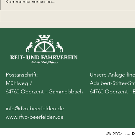
Kommentar verfassen...
Ferienspieltag bei den
Beerfeldener Reitern
Postanschrift:
Unsere Anlage find
Mühlweg 7
Adalbert-Stifter-St
64760 Oberzent - Gammelsbach
64760 Oberzent - 
info@rfvo-beerfelden.de
www.rfvo-beerfelden.de
© 2024 by R