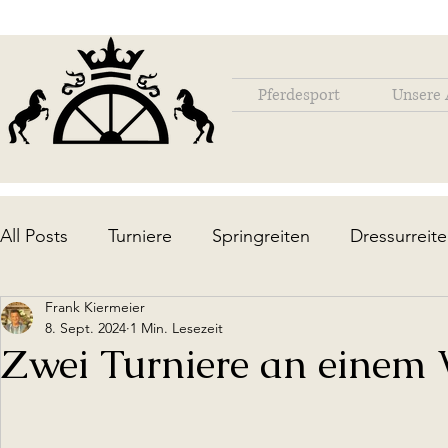
Pferdesport
Unsere 
All Posts
Turniere
Springreiten
Dressurreit
Frank Kiermeier
Lehrgänge / Ausbildung
Die Anlage
Upda
8. Sept. 2024
1 Min. Lesezeit
Zwei Turniere an einem