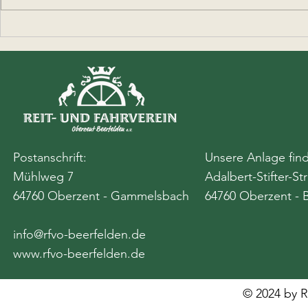
Ferienspieltag bei den
Beerfeldener Reitern
Postanschrift:
Unsere Anlage find
Mühlweg 7
Adalbert-Stifter-St
64760 Oberzent - Gammelsbach
64760 Oberzent - 
info@rfvo-beerfelden.de
www.rfvo-beerfelden.de
© 2024 by R