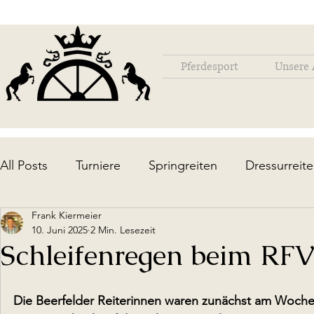
Pferdesport
Unsere 
All Posts
Turniere
Springreiten
Dressurreit
Frank Kiermeier
Lehrgänge / Ausbildung
Die Anlage
Upda
10. Juni 2025
2 Min. Lesezeit
Schleifenregen beim RFV
Die Beerfelder Reiterinnen waren zunächst am Woche